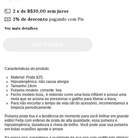
2
x de
R$30,00
sem juros
2% de desconto
pagando com Pix
Ver mais detalhes
Características do produto:
Material: Prata 925;
Hipoalergênica: não causa alergia
Tamanho:18cm
Pulseira modelo: corrente lisa
Fecho modelo boia,, é redondo como uma boia inflável e possui uma
mola que se aciona ao pressionar o gatilho para liberar a trava;
Para não encurtar o tempo de vida útil do acessório, recomendamos a
limpeza periodicamente.
Pulseira prata lisa é a tendência do momento para você brilhar em grande
estilo! Feita com esferas de prata de alta qualidade, essa pulseira é
hipoalergênica, duradoura e cheia de brilho. Você pode usar sua pulseira
em todas ocasiões aposte e arrase
Na nossa loja, garantimos a qualidade da sua joia com certificado vitalício