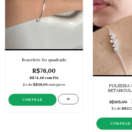
Bracelete fio quadrado
R$76,00
R$74,48
com
Pix
2
x de
R$38,00
sem juros
PULSEIRA 
RETANGULA
R$105,00
2
x de
R$47,