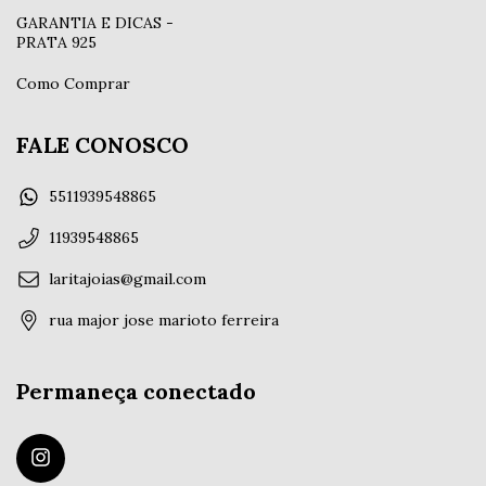
GARANTIA E DICAS -
PRATA 925
Como Comprar
FALE CONOSCO
5511939548865
11939548865
laritajoias@gmail.com
rua major jose marioto ferreira
Permaneça conectado